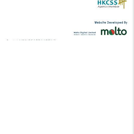
过去十年，音乐儿童基金会 (MCF) 培育了数以千计热爱
享的基层青少年。不少人在完成了基金会提供的四年免费
继续参加培训，提升造诣。感谢鹰君集团的创始贊助，让
团得以于2018年诞生。合奏团为渴望进一步追求音乐造诣的
学员们需要在修毕四年的音乐培训后，进行考核，表现优秀
今天，合奏团已经成为MCF大家庭中非常富有代表性的队
乐总监梁国章带领、拥有69位成员的管弦乐团，以及由合
指导、拥有16名成员的室乐合唱团。除恆常训练外，这批
大师班、音乐交流团及大型表演，既成为学弟学妹的模
友，与众同乐。