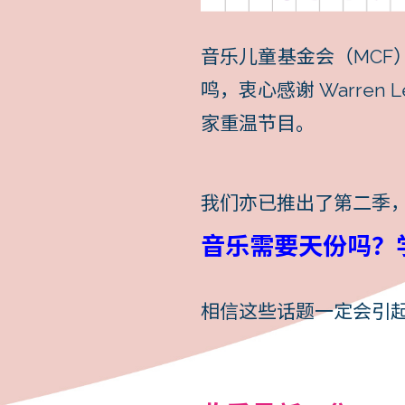
音乐儿童基金
鸣，衷心感谢
家重温节目