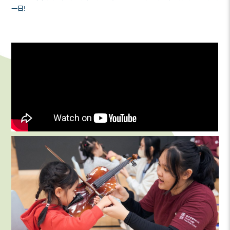
摊位贊助：
施罗德投资管理（香港）有限公司
POLA
义工团队：
企业义工团队：友邦保险
MCF 义工
MCF 家长义工
期望在不久的将来，可以再办游戏日，让多一些朋友享受
一日!