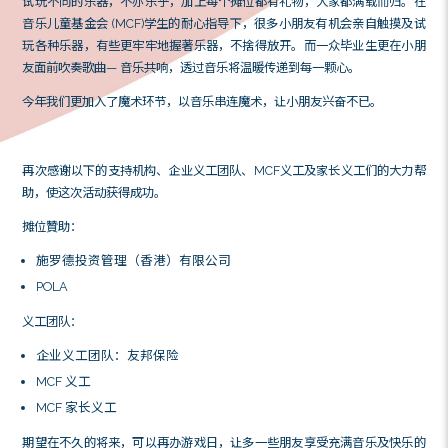
魅力及学习音乐的乐趣带入社区。集合过去的宝贵经验和
今年优化了整个活动的流程及安排，期望每位参与者能有愉
在1月18日(星期六)，共有逾1000名人仕参加『音乐森林2
论是大人还是小朋友，大家都全情投入音乐游戏中，而小
试玩不同的乐器，不亦乐乎，加上每个摊位都有礼物，大
音乐儿童基金会 (MCF)学生的耐心指导下，很多小朋友有
玩各种乐器，有些更牢牢地握著乐器，不捨得放开。而一
友面前吹奏歌曲— 音乐共响，透过音乐将温暖传递到每一
今年我们更加入了魔术环节，以音乐串连魔术，让小朋友兴
再次感谢以下的支持机构、企业义工团队、MCF义工及家
助，使这次活动获得成功。