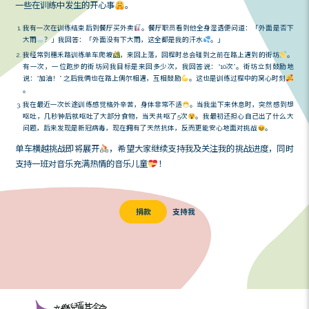
距离出发去英国不到一星期了，真正的挑战即将来临
。
佳状态应对挑战，现在会开始减少训练量
。趁这段休息
一些在训练中发生的开心事
。
我有一次在训练结束后到餐厅买外卖
。餐厅职员看到他全身湿透便
大雨
？」我回答：「外面没有下大雨，这全都是我的汗水
。」
我经常到穗禾路训练单车爬坡
，来回上落，回程时总会碰到之前在
有一次，一位跑步的街坊问我目标是来回多少次，我回答说：“10
说：“加油！” 之后我俩也在路上偶尔相遇，互相鼓励
。这也是训练
。
我在最近一次长途训练感觉格外辛苦，身体非常不适
。当我坐下来
呕吐，几秒钟后就呕吐了大部分食物，当天共呕了5次
。我最初还
问题，后来发现是新冠病毒，现在拥有了天然抗体，反而更能安心地
单车横越挑战即将展开
，希望大家继续支持我及关注我