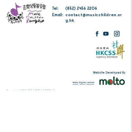
付款取消。
Tel:
(852) 2456 2206
contact@musicc
Email:
g.hk