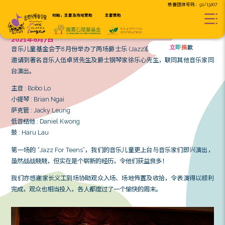
创始，主要及场地贊助
主要贊助
JAZZ for TEENS
2021年8月7日
音乐儿童基金会于8月份举办了两场爵士乐 (Jazz)的音
邀请到著名音乐人伍卓贤先生及爵士钢琴家徐乐心先生，
台演出。
主音 : Bobo Lo
小提琴 : Brian Ngai
萨克管 : Jacky Leung
低音结他 : Daniel Kwong
鼓 : Haru Lau
第一场的 “Jazz For Teens”，我们的音乐儿童更上台
虽然战战兢兢，但实在是个崭新的经历，令他们获益良多！