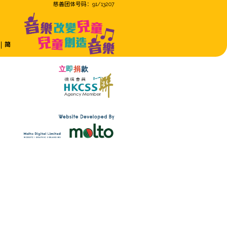
Eng
繁
简
马会社区资助计划：音乐共响
线
活动回顾
加入我们
ren.org.hk
公司